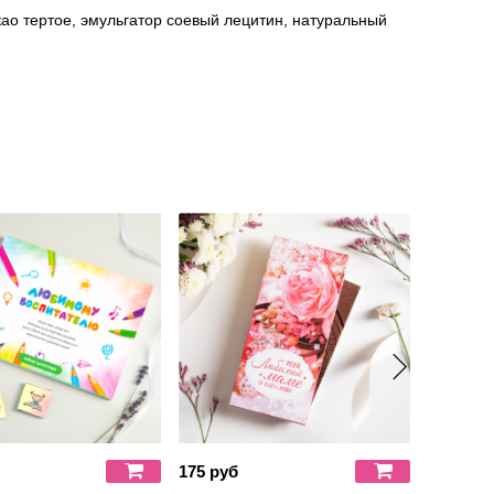
као тертое, эмульгатор соевый лецитин, натуральный
175 руб
135 руб