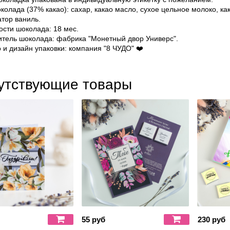
колада (37% какао): сахар, какао масло, сухое цельное молоко, ка
атор ваниль.
ости шоколада: 18 мес.
тель шоколада: фабрика "Монетный двор Универс".
 и дизайн упаковки: компания "8 ЧУДО"
❤️
утствующие товары
55 руб
230 руб