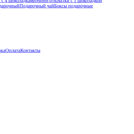
 с 4 шоколадками
Мини-открытки с 1 шоколадкой
одарочный
Подарочный чай
Боксы подарочные
вка
Оплата
Контакты