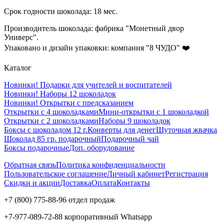
Срок годности шоколада: 18 мес.
Производитель шоколада: фабрика "Монетный двор
Универс".
Упаковано и дизайн упаковки: компания "8 ЧУДО"
❤️
Каталог
Новинки! Подарки для учителей и воспитателей
Новинки! Наборы 12 шоколадок
Новинки! Открытки с предсказанием
Открытки с 4 шоколадками
Мини-открытки с 1 шоколадкой
Открытки с 2 шоколадками
Наборы 9 шоколадок
Боксы с шоколадом 12 г.
Конверты для денег
Шуточная жвачка
Шоколад 85 гр. подарочный
Подарочный чай
Боксы подарочные
Доп. оборудование
Обратная связь
Политика конфиденциальности
Пользовательское соглашение
Личный кабинет
Регистрация
Скидки и акции
Доставка
Оплата
Контакты
+7 (800) 775-88-96 отдел продаж
+7-977-089-72-88 корпоративный Whatsapp