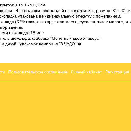
рытки: 10 х 15 х 0,5 см.
крытки - 4 шоколадки (вес каждой шоколадки: 5 г., размер: 31 х 31 м
коладка упакована в индивидуальную этикетку с пожеланием.
колада (37% какао): сахар, какао масло, сухое цельное молоко, ка
атор ваниль.
ости шоколада: 18 мес.
тель шоколада: фабрика "Монетный двор Универс".
 и дизайн упаковки: компания "8 ЧУДО"
❤️
сти
Пользовательское соглашение
Личный кабинет
Регистрация