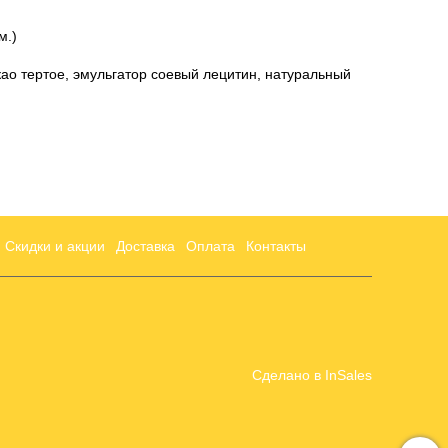
м.)
као тертое, эмульгатор соевый лецитин, натуральный
Скидки и акции
Доставка
Оплата
Контакты
Сделано в InSales