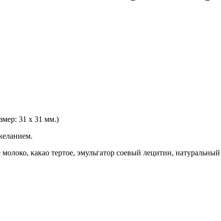
мер: 31 х 31 мм.)
желанием.
ое молоко, какао тертое, эмульгатор соевый лецитин, натуральны