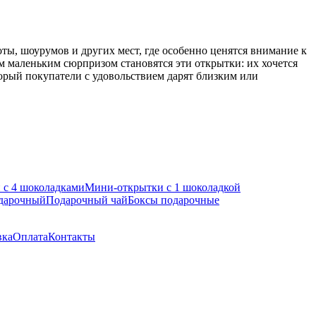
ты, шоурумов и других мест, где особенно ценятся внимание к
им маленьким сюрпризом становятся эти открытки: их хочется
торый покупатели с удовольствием дарят близким или
 с 4 шоколадками
Мини-открытки с 1 шоколадкой
одарочный
Подарочный чай
Боксы подарочные
вка
Оплата
Контакты