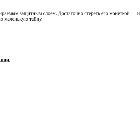
ираемым защитным слоем. Достаточно стереть его монеткой — и
ю маленькую тайну.
кции.