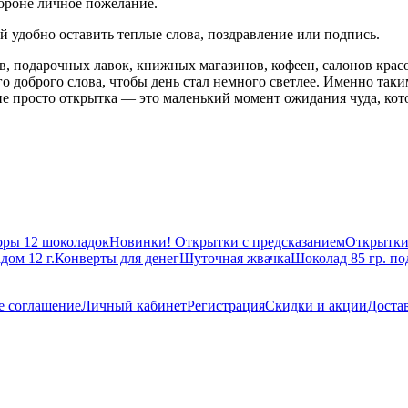
тороне личное пожелание.
й удобно оставить теплые слова, поздравление или подпись.
, подарочных лавок, книжных магазинов, кофеен, салонов красо
о доброго слова, чтобы день стал немного светлее. Именно так
о не просто открытка — это маленький момент ожидания чуда, ко
ры 12 шоколадок
Новинки! Открытки с предсказанием
Открытки
дом 12 г.
Конверты для денег
Шуточная жвачка
Шоколад 85 гр. п
е соглашение
Личный кабинет
Регистрация
Скидки и акции
Доста