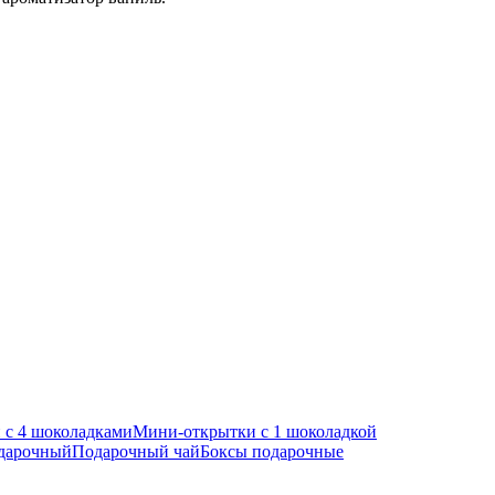
 с 4 шоколадками
Мини-открытки с 1 шоколадкой
одарочный
Подарочный чай
Боксы подарочные