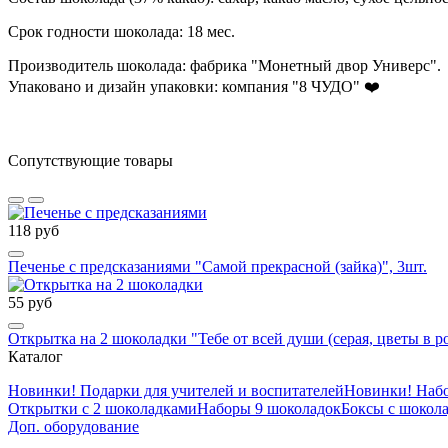
Срок годности шоколада: 18 мес.
Производитель шоколада: фабрика "Монетный двор Универс".
Упаковано и дизайн упаковки: компания "8 ЧУДО"
❤️
Сопутствующие товары
118 руб
Печенье с предсказаниями "Самой прекрасной (зайка)", 3шт.
55 руб
Открытка на 2 шоколадки "Тебе от всей души (серая, цветы в р
Каталог
Новинки! Подарки для учителей и воспитателей
Новинки! Набо
Открытки с 2 шоколадками
Наборы 9 шоколадок
Боксы с шокола
Доп. оборудование