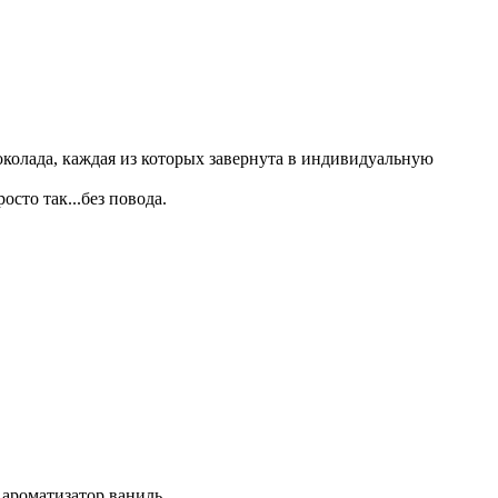
околада, каждая из которых завернута в индивидуальную
сто так...без повода.
й ароматизатор ваниль.