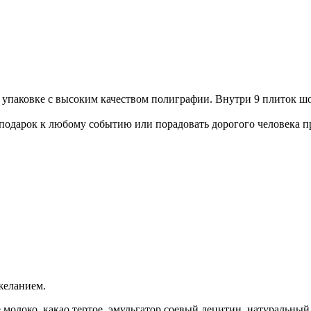
й упаковке с высоким качеством полиграфии. Внутри 9 плиток ш
подарок к любому событию или порадовать дорогого человека про
желанием.
ое молоко, какао тертое, эмульгатор соевый лецитин, натуральны