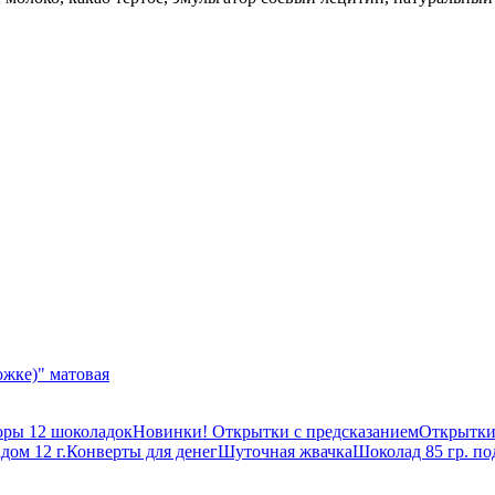
ожке)" матовая
ры 12 шоколадок
Новинки! Открытки с предсказанием
Открытки
дом 12 г.
Конверты для денег
Шуточная жвачка
Шоколад 85 гр. п