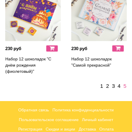
230 руб
230 руб
Набор 12 шоколадок "С
Набор 12 шоколадок
днём рождения
"Самой прекрасной"
(фиолетовый)"
1
2
3
4
5
Обратная связь
Политика конфиденциальности
Пользовательское соглашение
Личный кабинет
Регистрация
Скидки и акции
Доставка
Оплата