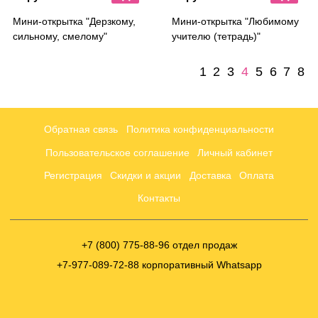
Мини-открытка "Дерзкому,
Мини-открытка "Любимому
сильному, смелому"
учителю (тетрадь)"
1
2
3
4
5
6
7
8
Обратная связь
Политика конфиденциальности
Пользовательское соглашение
Личный кабинет
Регистрация
Скидки и акции
Доставка
Оплата
Контакты
+7 (800) 775-88-96 отдел продаж
+7-977-089-72-88 корпоративный Whatsapp